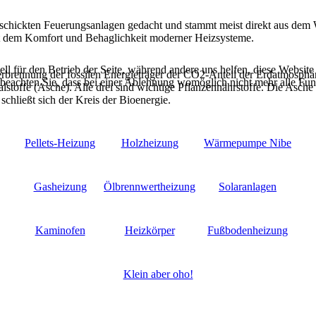
beschickten Feuerungsanlagen gedacht und stammt meist direkt aus de
mit dem Komfort und Behaglichkeit moderner Heizsysteme.
ell für den Betrieb der Seite, während andere uns helfen, diese Websit
erbrennung der fossilen Energieträger der CO2-Anteil der Erdatmosphär
 beachten Sie, dass bei einer Ablehnung womöglich nicht mehr alle Funk
toffe (Asche). Alle drei sind wichtige Pflanzennährstoffe. Die Asche 
hließt sich der Kreis der Bioenergie.
Pellets-Heizung
Holzheizung
Wärmepumpe Nibe
Gasheizung
Ölbrennwertheizung
Solaranlagen
Kaminofen
Heizkörper
Fußbodenheizung
Klein aber oho!