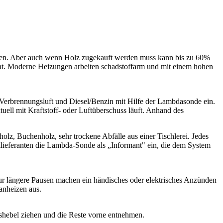
heizen. Aber auch wenn Holz zugekauft werden muss kann bis zu 60%
 hat. Moderne Heizungen arbeiten schadstoffarm und mit einem hohen
en Verbrennungsluft und Diesel/Benzin mit Hilfe der Lambdasonde ein.
uell mit Kraftstoff- oder Luftüberschuss läuft. Anhand des
z, Buchenholz, sehr trockene Abfälle aus einer Tischlerei. Jedes
llieferanten die Lambda-Sonde als „Informant" ein, die dem System
Nur längere Pausen machen ein händisches oder elektrisches Anzünden
anheizen aus.
shebel ziehen und die Reste vorne entnehmen.