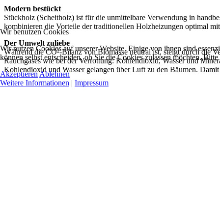
Modern bestückt
Stückholz (Scheitholz) ist für die unmittelbare Verwendung in hand
kombinieren die Vorteile der traditionellen Holzheizungen optimal 
Wir benutzen Cookies
Der Umwelt zuliebe
Wir nutzen Cookies auf unserer Website. Einige von ihnen sind essenzi
Während die CO²-Bilanz von Biomasse neutral ist, steigt durch die V
können selbst entscheiden, ob Sie die Cookies zulassen möchten. Bitte
Rauchgases wie bei der Verrottung: Kohlendioxid, Wasser und Minerals
Kohlendioxid und Wasser gelangen über Luft zu den Bäumen. Damit sc
Akzeptieren
Ablehnen
Weitere Informationen
|
Impressum