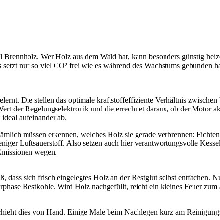
es viel Brennholz. Wer Holz aus dem Wald hat, kann besonders günstig 
n es setzt nur so viel CO² frei wie es während des Wachstums gebunden
ernt. Die stellen das optimale kraftstoffeffiziente Verhältnis zwisch
Wert der Regelungselektronik und die errechnet daraus, ob der Motor akt
ideal aufeinander ab.
mlich müssen erkennen, welches Holz sie gerade verbrennen: Fichtenhol
iger Luftsauerstoff. Also setzen auch hier verantwortungsvolle Kesse
 Emissionen wegen.
 dass sich frisch eingelegtes Holz an der Restglut selbst entfachen. 
rphase Restkohle. Wird Holz nachgefüllt, reicht ein kleines Feuer zum 
chieht dies von Hand. Einige Male beim Nachlegen kurz am Reinigung