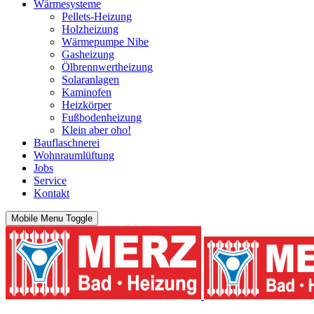
Wärmesysteme
Pellets-Heizung
Holzheizung
Wärmepumpe Nibe
Gasheizung
Ölbrennwertheizung
Solaranlagen
Kaminofen
Heizkörper
Fußbodenheizung
Klein aber oho!
Bauflaschnerei
Wohnraumlüftung
Jobs
Service
Kontakt
Mobile Menu Toggle