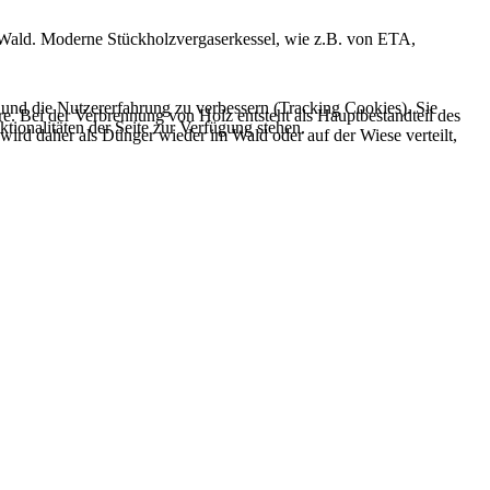
m Wald. Moderne Stückholzvergaserkessel, wie z.B. von ETA,
e und die Nutzererfahrung zu verbessern (Tracking Cookies). Sie
e. Bei der Verbrennung von Holz entsteht als Hauptbestandteil des
tionalitäten der Seite zur Verfügung stehen.
wird daher als Dünger wieder im Wald oder auf der Wiese verteilt,