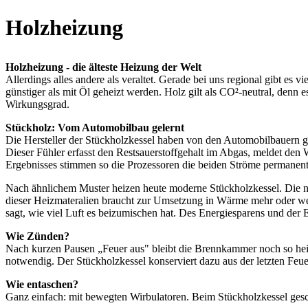
Holzheizung
Holzheizung - die älteste Heizung der Welt
Allerdings alles andere als veraltet. Gerade bei uns regional gibt 
günstiger als mit Öl geheizt werden. Holz gilt als CO²-neutral, den
Wirkungsgrad.
Stückholz: Vom Automobilbau gelernt
Die Hersteller der Stückholzkessel haben von den Automobilbauern gel
Dieser Fühler erfasst den Restsauerstoffgehalt im Abgas, meldet den 
Ergebnisses stimmen so die Prozessoren die beiden Ströme permanent 
Nach ähnlichem Muster heizen heute moderne Stückholzkessel. Die nä
dieser Heizmateralien braucht zur Umsetzung in Wärme mehr oder wen
sagt, wie viel Luft es beizumischen hat. Des Energiesparens und der
Wie Zünden?
Nach kurzen Pausen „Feuer aus" bleibt die Brennkammer noch so heiß,
notwendig. Der Stückholzkessel konserviert dazu aus der letzten Feue
Wie entaschen?
Ganz einfach: mit bewegten Wirbulatoren. Beim Stückholzkessel ges