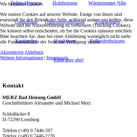
Pellets-Heizung
Holzheizung
Wärmepumpe Nibe
Wir benutzen Cookies
Wir nutzen Cookies auf unserer Website. Einige von ihnen sind
essenziell für den Betrieb der Seite, während andere uns helfen, diese
Gasheizung
Ölbrennwertheizung
Solaranlagen
Website und die Nutzererfahrung zu verbessern (Tracking Cookies).
Sie können selbst entscheiden, ob Sie die Cookies zulassen möchten.
Bitte beachten Sie, dass bei einer Ablehnung womöglich nicht mehr
Kaminofen
Heizkörper
Fußbodenheizung
alle Funktionalitäten der Seite zur Verfügung stehen.
Akzeptieren
Ablehnen
Weitere Informationen
|
Impressum
Klein aber oho!
Kontakt
MERZ Bad Heizung GmbH
Geschäftsführer Alexander und Michael Merz
Schloßäcker 8
D-72290 Lossburg
Telefon (+49) 0 7446-597
Telefax (+49) 0 7446-2276